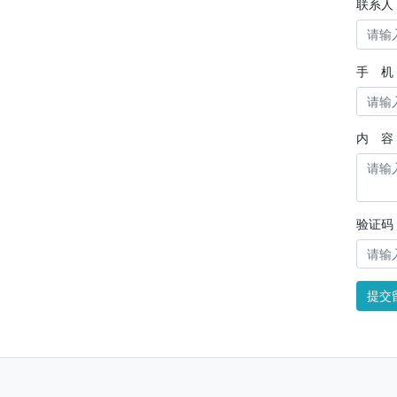
联系人
手 机
内 容
验证码
提交