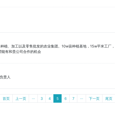
种植、加工以及零售批发的农业集团。10w亩种植基地，15w平米工厂，
希望能有和贵公司合作的机会
负责人
首页
上一页
···
3
4
5
6
7
···
下一页
尾页